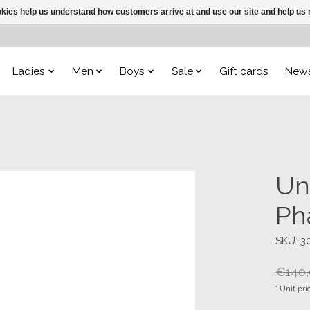
ookies help us understand how customers arrive at and use our site and help 
Ladies
Men
Boys
Sale
Gift cards
New
Un
Ph
SKU: 3
€140,
* Unit pri