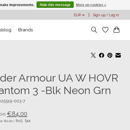
us make improvements.
Hide this message
More on cookies »
EUR
Sign up / Log in
sblog
Brands
der Armour UA W HOVR
antom 3 -Blk Neon Grn
025519-003-7
€84,00
00
Incl. tax
ce: €0,00 /