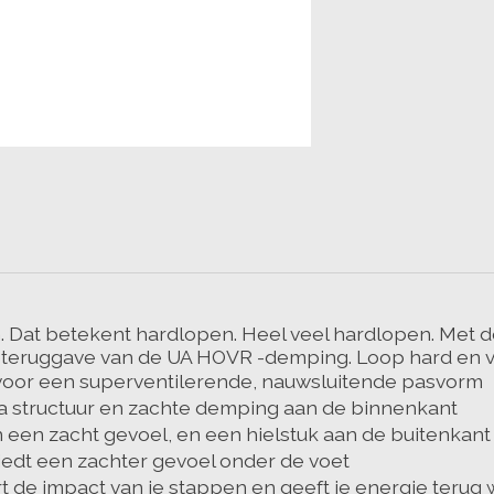
n. Dat betekent hardlopen. Heel veel hardlopen. Met d
ieteruggave van de UA HOVR -demping. Loop hard en ve
t voor een superventilerende, nauwsluitende pasvorm
a structuur en zachte demping aan de binnenkant
een zacht gevoel, en een hielstuk aan de buitenkant
iedt een zachter gevoel onder de voet
e impact van je stappen en geeft je energie terug w