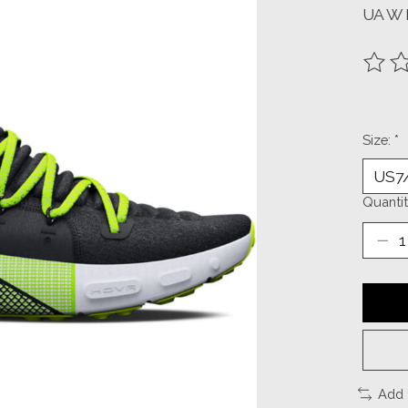
UA W 
The ra
Size:
*
Quantit
Add 