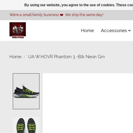
By using our website, you agree to the use of cookies. These c
We’re a small family business ❤️. We ship the same day!
Home
Accessories
Home
/
UA W HOVR Phantom 3 -Blk Neon Grn
Product image slideshow Items